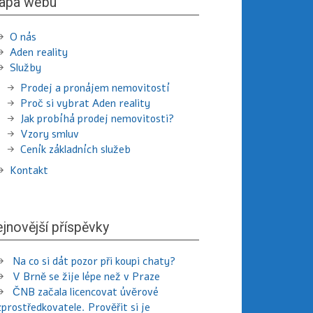
apa webu
O nás
Aden reality
Služby
Prodej a pronájem nemovitostí
Proč si vybrat Aden reality
Jak probíhá prodej nemovitosti?
Vzory smluv
Ceník základních služeb
Kontakt
jnovější příspěvky
Na co si dát pozor při koupi chaty?
V Brně se žije lépe než v Praze
ČNB začala licencovat úvěrové
zprostředkovatele. Prověřit si je