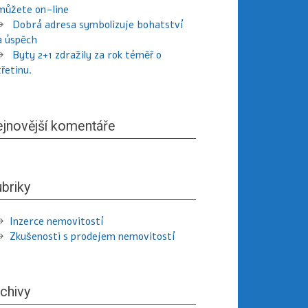
můžete on-line
Dobrá adresa symbolizuje bohatství
a úspěch
Byty 2+1 zdražily za rok téměř o
třetinu.
jnovější komentáře
briky
Inzerce nemovitostí
Zkušenosti s prodejem nemovitostí
chivy