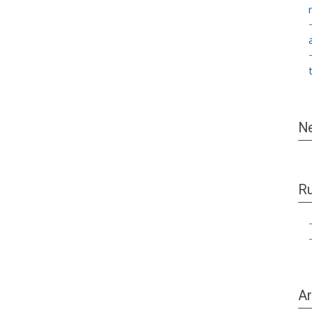
Ne
Ru
Ar