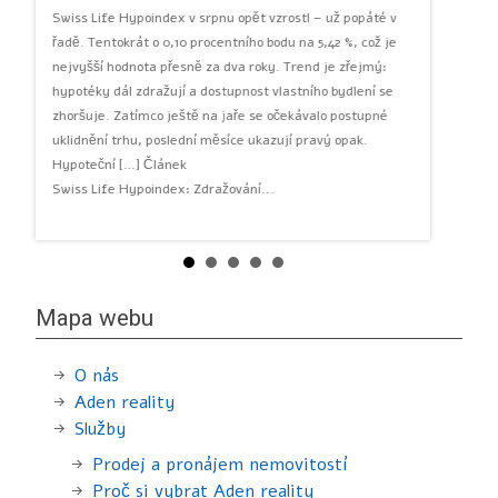
Swiss Life Hypoindex v srpnu opět vzrostl – už popáté v
Rostou na
ho
řadě. Tentokrát o 0,10 procentního bodu na 5,42 %, což je
studentsk
nejvyšší hodnota přesně za dva roky. Trend je zřejmý:
sdílených
tuje
hypotéky dál zdražují a dostupnost vlastního bydlení se
Nejvíce za
šit
zhoršuje. Zatímco ještě na jaře se očekávalo postupné
Brně. Vypl
i
uklidnění trhu, poslední měsíce ukazují pravý opak.
zaměřuje 
Hypoteční […] Článek
Sdílení v
Swiss Life Hypoindex: Zdražování...
[…] Článe
Mapa webu
O nás
Aden reality
Služby
Prodej a pronájem nemovitostí
Proč si vybrat Aden reality