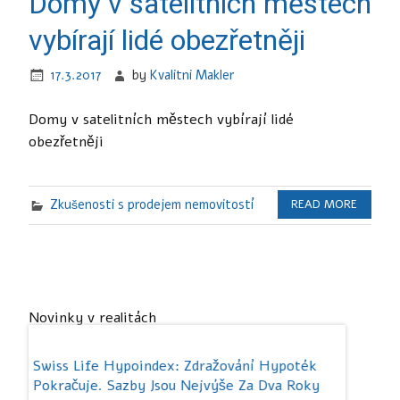
Domy v satelitních městech
vybírají lidé obezřetněji
17.3.2017
by
Kvalitni Makler
Domy v satelitních městech vybírají lidé
obezřetněji
Zkušenosti s prodejem nemovitostí
READ MORE
Novinky v realitách
soko.
Swiss Life Hypoindex: Zdražování Hypoték
Studenti
Pokračuje. Sazby Jsou Nejvýše Za Dva Roky
Více Ne