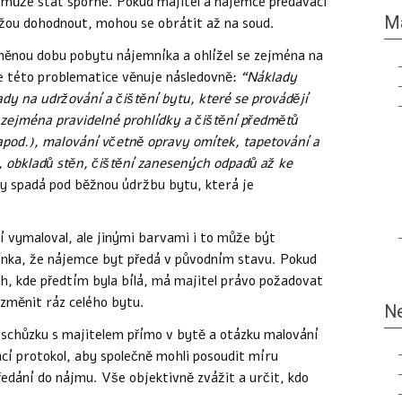
e může stát sporné. Pokud majitel a nájemce předávací
M
žou dohodnout, mohou se obrátit až na soud.
íněnou dobu pobytu nájemníka a ohlížel se zejména na
 se této problematice věnuje následovně:
“Náklady
dy na udržování a čištění bytu, které se provádějí
i zejména pravidelné prohlídky a čištění předmětů
 apod.), malování včetně opravy omítek, tapetování a
, obkladů stěn, čištění zanesených odpadů až ke
y spadá pod běžnou údržbu bytu, která je
 vymaloval, ale jinými barvami i to může být
ínka, že nájemce byt předá v původním stavu. Pokud
h, kde předtím byla bílá, má majitel právo požadovat
změnit ráz celého bytu.
Ne
 schůzku s majitelem přímo v bytě a otázku malování
ací protokol, aby společně mohli posoudit míru
edání do nájmu. Vše objektivně zvážit a určit, kdo