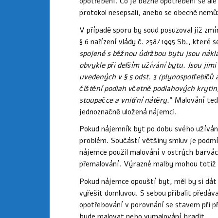
opotřebení. Co je běžné opotřebení se al
protokol nesepsali, anebo se obecně nemů
V případě sporu by soud posuzoval již zm
§ 6 nařízení vlády č. 258/1995 Sb., které
spojené s běžnou údržbou bytu jsou nákla
obvykle při delším užívání bytu. Jsou jim
uvedených v § 5 odst. 3 (plynospotřebičů
čištění podlah včetně podlahových krytin
stoupačce a vnitřní nátěry.
” Malování ted
jednoznačně uložená nájemci.
Pokud nájemník byt po dobu svého užívání
problém. Součástí většiny smluv je podm
nájemce použil malování v ostrých barvác
přemalování. Výrazné malby mohou totiž 
Pokud nájemce opouští byt, měl by si dát
vyřešit domluvou. S sebou přibalit předáv
opotřebování v porovnání se stavem při př
bude malovat nebo vymalování hradit.