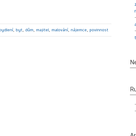
bydlení
,
byt
,
dům
,
majitel
,
malování
,
nájemce
,
povinnost
Ne
Ru
Ar