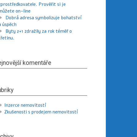
zprostředkovatele. Prověřit si je
můžete on-line
Dobrá adresa symbolizuje bohatství
a úspěch
Byty 2+1 zdražily za rok téměř o
třetinu.
jnovější komentáře
briky
Inzerce nemovitostí
Zkušenosti s prodejem nemovitostí
chivy