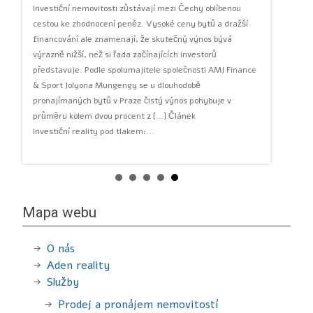
ho
Investiční nemovitosti zůstávají mezi Čechy oblíbenou
studentsk
cestou ke zhodnocení peněz. Vysoké ceny bytů a dražší
sdílených
tuje
financování ale znamenají, že skutečný výnos bývá
Nejvíce za
šit
výrazně nižší, než si řada začínajících investorů
Brně. Vypl
i
představuje. Podle spolumajitele společnosti AMJ Finance
zaměřuje 
& Sport Jolyona Mungengy se u dlouhodobě
Sdílení v
pronajímaných bytů v Praze čistý výnos pohybuje v
[…] Článe
průměru kolem dvou procent z […] Článek
Investiční reality pod tlakem:...
Mapa webu
O nás
Aden reality
Služby
Prodej a pronájem nemovitostí