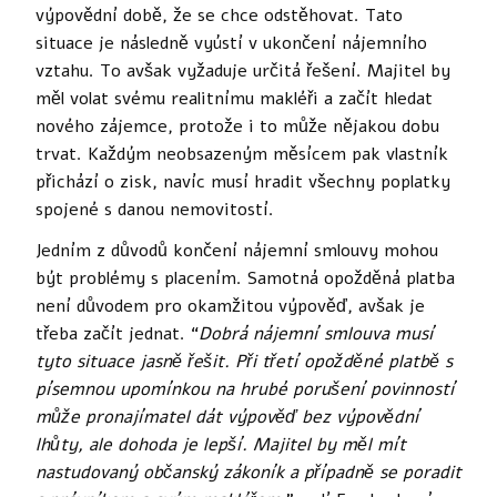
výpovědní době, že se chce odstěhovat. Tato
situace je následně vyústí v ukončení nájemního
vztahu. To avšak vyžaduje určitá řešení. Majitel by
měl volat svému realitnímu makléři a začít hledat
nového zájemce, protože i to může nějakou dobu
trvat. Každým neobsazeným měsícem pak vlastník
přichází o zisk, navíc musí hradit všechny poplatky
spojené s danou nemovitostí.
Jedním z důvodů končení nájemní smlouvy mohou
být problémy s placením. Samotná opožděná platba
není důvodem pro okamžitou výpověď, avšak je
třeba začít jednat. “
Dobrá nájemní smlouva musí
tyto situace jasně řešit. Při třetí opožděné platbě s
písemnou upomínkou na hrubé porušení povinností
může pronajímatel dát výpověď bez výpovědní
lhůty, ale dohoda je lepší. Majitel by měl mít
nastudovaný občanský zákoník a případně se poradit