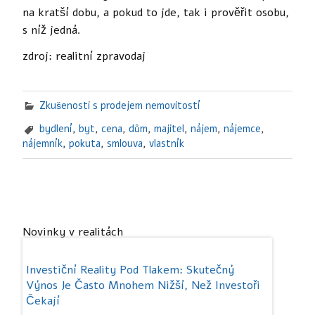
na kratší dobu, a pokud to jde, tak i prověřit osobu,
s níž jedná.
zdroj: realitní zpravodaj
Zkušenosti s prodejem nemovitostí
bydlení
,
byt
,
cena
,
dům
,
majitel
,
nájem
,
nájemce
,
nájemník
,
pokuta
,
smlouva
,
vlastník
Novinky v realitách
soko.
Investiční Reality Pod Tlakem: Skutečný
Studenti
Výnos Je Často Mnohem Nižší, Než Investoři
Více Ne
Čekají
Rostou na