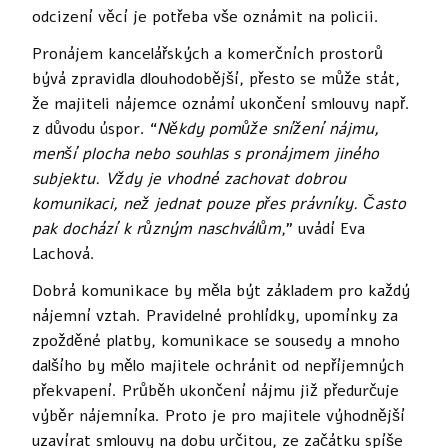
odcizení věcí je potřeba vše oznámit na policii.
Pronájem kancelářských a komerčních prostorů
bývá zpravidla dlouhodobější, přesto se může stát,
že majiteli nájemce oznámí ukončení smlouvy např.
z důvodu úspor. “
Někdy pomůže snížení nájmu,
menší plocha nebo souhlas s pronájmem jiného
subjektu. Vždy je vhodné zachovat dobrou
komunikaci, než jednat pouze přes právníky. Často
pak dochází k různým naschválům
,” uvádí Eva
Lachová.
Dobrá komunikace by měla být základem pro každý
nájemní vztah. Pravidelné prohlídky, upomínky za
zpožděné platby, komunikace se sousedy a mnoho
dalšího by mělo majitele ochránit od nepříjemných
překvapení. Průběh ukončení nájmu již předurčuje
výběr nájemníka. Proto je pro majitele výhodnější
uzavírat smlouvy na dobu určitou, ze začátku spíše