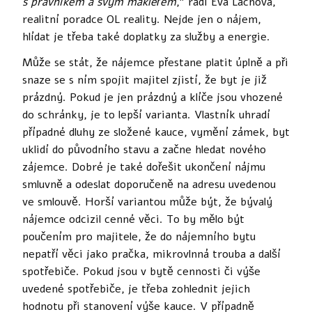
s právníkem a svým makléřem
,” radí Eva Lachová,
realitní poradce OL reality. Nejde jen o nájem,
hlídat je třeba také doplatky za služby a energie.
Může se stát, že nájemce přestane platit úplně a při
snaze se s ním spojit majitel zjistí, že byt je již
prázdný. Pokud je jen prázdný a klíče jsou vhozené
do schránky, je to lepší varianta. Vlastník uhradí
případné dluhy ze složené kauce, vymění zámek, byt
uklidí do původního stavu a začne hledat nového
zájemce. Dobré je také dořešit ukončení nájmu
smluvně a odeslat doporučeně na adresu uvedenou
ve smlouvě. Horší variantou může být, že bývalý
nájemce odcizil cenné věci. To by mělo být
poučením pro majitele, že do nájemního bytu
nepatří věci jako pračka, mikrovlnná trouba a další
spotřebiče. Pokud jsou v bytě cennosti či výše
uvedené spotřebiče, je třeba zohlednit jejich
hodnotu při stanovení výše kauce. V případně