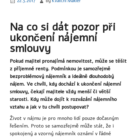
22.3.2017
by
Kvalitni Makler
Na co si dát pozor při
ukončení nájemní
smlouvy
Pokud majitel pronajímá nemovitost, může se těšit
z příjemné renty. Podmínkou je samozřejmě
bezproblémový nájemník a ideálně dlouhodobý
nájem. Ve chvíli, kdy dochází k ukončení nájemní
smlouvy, čekají majitele vždy menší či větší
starosti. Kdy může dojít k rozvázání nájemního
vztahu a jak v tu chvíli postupovat?
Život v nájmu je pro mnoho lidí pouze dočasným
řešením. Proto se samozřejmě může stát, že i
spokojený a vzorný nájemník oznámí v řádné