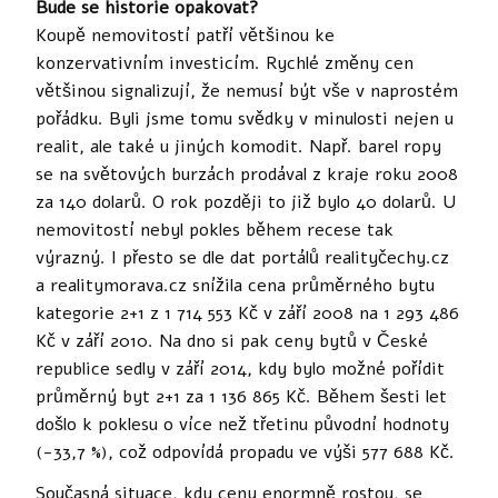
Bude se historie opakovat?
Koupě nemovitostí patří většinou ke
konzervativním investicím. Rychlé změny cen
většinou signalizují, že nemusí být vše v naprostém
pořádku. Byli jsme tomu svědky v minulosti nejen u
realit, ale také u jiných komodit. Např. barel ropy
se na světových burzách prodával z kraje roku 2008
za 140 dolarů. O rok později to již bylo 40 dolarů. U
nemovitostí nebyl pokles během recese tak
výrazný. I přesto se dle dat portálů realityčechy.cz
a realitymorava.cz snížila cena průměrného bytu
kategorie 2+1 z 1 714 553 Kč v září 2008 na 1 293 486
Kč v září 2010. Na dno si pak ceny bytů v České
republice sedly v září 2014, kdy bylo možné pořídit
průměrný byt 2+1 za 1 136 865 Kč. Během šesti let
došlo k poklesu o více než třetinu původní hodnoty
(-33,7 %), což odpovídá propadu ve výši 577 688 Kč.
Současná situace, kdy ceny enormně rostou, se