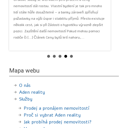
nemovitostí dál rostou. Vlastní bydlení je tak pro mnoho
Investičn
ě
lidí stále hůře dosažitelné – a banky zároveň zpřísňují
cestou ke
požadavky na výši úspor i stabilitu příjmů. Přesto existuje
financová
několik cest, jak si při žádosti o hypotéku výrazně zlepšit
výrazně ni
 lidi
pozici. Zajištění další nemovitostí Pokud mohou pomoci
představu
oř
rodiče či […] Článek Ceny bytů letí nahoru,...
& Sport J
pronajíma
průměru k
Investiční
Mapa webu
O nás
Aden reality
Služby
Prodej a pronájem nemovitostí
Proč si vybrat Aden reality
Jak probíhá prodej nemovitosti?