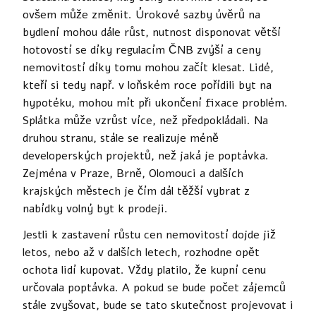
ovšem může změnit. Úrokové sazby úvěrů na
bydlení mohou dále růst, nutnost disponovat větší
hotovostí se díky regulacím ČNB zvýší a ceny
nemovitostí díky tomu mohou začít klesat. Lidé,
kteří si tedy např. v loňském roce pořídili byt na
hypotéku, mohou mít při ukončení fixace problém.
Splátka může vzrůst více, než předpokládali. Na
druhou stranu, stále se realizuje méně
developerských projektů, než jaká je poptávka.
Zejména v Praze, Brně, Olomouci a dalších
krajských městech je čím dál těžší vybrat z
nabídky volný byt k prodeji.
Jestli k zastavení růstu cen nemovitostí dojde již
letos, nebo až v dalších letech, rozhodne opět
ochota lidí kupovat. Vždy platilo, že kupní cenu
určovala poptávka. A pokud se bude počet zájemců
stále zvyšovat, bude se tato skutečnost projevovat i