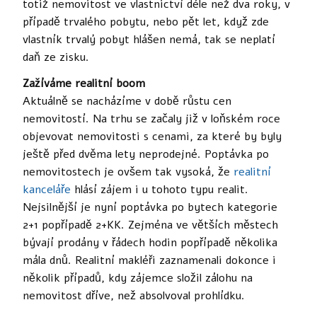
totiž nemovitost ve vlastnictví déle než dva roky, v
případě trvalého pobytu, nebo pět let, když zde
vlastník trvalý pobyt hlášen nemá, tak se neplatí
daň ze zisku.
Zažíváme realitní boom
Aktuálně se nacházíme v době růstu cen
nemovitostí. Na trhu se začaly již v loňském roce
objevovat nemovitosti s cenami, za které by byly
ještě před dvěma lety neprodejné. Poptávka po
nemovitostech je ovšem tak vysoká, že
realitní
kanceláře
hlásí zájem i u tohoto typu realit.
Nejsilnější je nyní poptávka po bytech kategorie
2+1 popřípadě 2+KK. Zejména ve větších městech
bývají prodány v řádech hodin popřípadě několika
mála dnů. Realitní makléři zaznamenali dokonce i
několik případů, kdy zájemce složil zálohu na
nemovitost dříve, než absolvoval prohlídku.