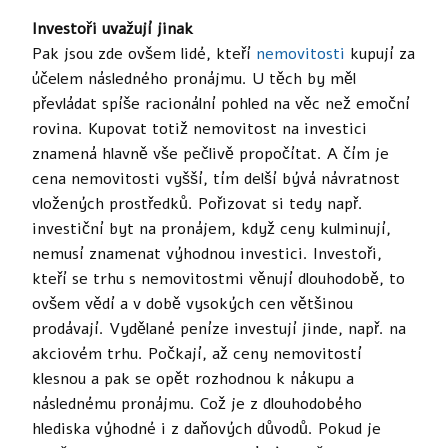
Investoři uvažují jinak
Pak jsou zde ovšem lidé, kteří
nemovitosti
kupují za
účelem následného pronájmu. U těch by měl
převládat spíše racionální pohled na věc než emoční
rovina. Kupovat totiž nemovitost na investici
znamená hlavně vše pečlivě propočítat. A čím je
cena nemovitosti vyšší, tím delší bývá návratnost
vložených prostředků. Pořizovat si tedy např.
investiční byt na pronájem, když ceny kulminují,
nemusí znamenat výhodnou investici. Investoři,
kteří se trhu s nemovitostmi věnují dlouhodobě, to
ovšem vědí a v době vysokých cen většinou
prodávají. Vydělané peníze investují jinde, např. na
akciovém trhu. Počkají, až ceny nemovitostí
klesnou a pak se opět rozhodnou k nákupu a
následnému pronájmu. Což je z dlouhodobého
hlediska výhodné i z daňových důvodů. Pokud je