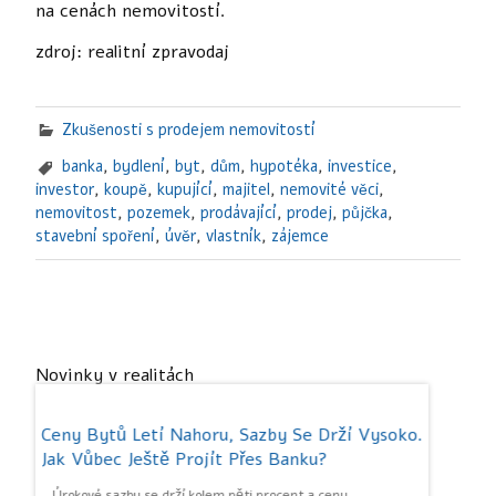
na cenách nemovitostí.
zdroj: realitní zpravodaj
Zkušenosti s prodejem nemovitostí
banka
,
bydlení
,
byt
,
dům
,
hypotéka
,
investice
,
investor
,
koupě
,
kupující
,
majitel
,
nemovité věci
,
nemovitost
,
pozemek
,
prodávající
,
prodej
,
půjčka
,
stavební spoření
,
úvěr
,
vlastník
,
zájemce
Novinky v realitách
é
Ceny Bytů Letí Nahoru, Sazby Se Drží Vysoko.
Investič
sta
Jak Vůbec Ještě Projít Přes Banku?
Výnos Je
Čekají
a v
Úrokové sazby se drží kolem pěti procent a ceny