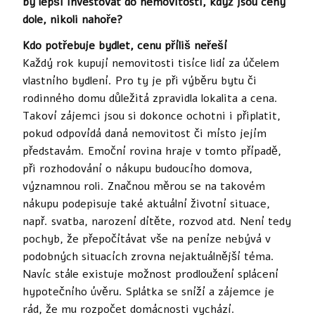
by lepší investovat do nemovitostí, když jsou ceny
dole, nikoli nahoře?
Kdo potřebuje bydlet, cenu příliš neřeší
Každý rok kupují nemovitosti tisíce lidí za účelem
vlastního bydlení. Pro ty je při výběru bytu či
rodinného domu důležitá zpravidla lokalita a cena.
Takoví zájemci jsou si dokonce ochotni i připlatit,
pokud odpovídá daná nemovitost či místo jejím
představám. Emoční rovina hraje v tomto případě,
při rozhodování o nákupu budoucího domova,
významnou roli. Značnou měrou se na takovém
nákupu podepisuje také aktuální životní situace,
např. svatba, narození dítěte, rozvod atd. Není tedy
pochyb, že přepočítávat vše na peníze nebývá v
podobných situacích zrovna nejaktuálnější téma.
Navíc stále existuje možnost prodloužení splácení
hypotečního úvěru. Splátka se sníží a zájemce je
rád, že mu rozpočet domácnosti vychází.